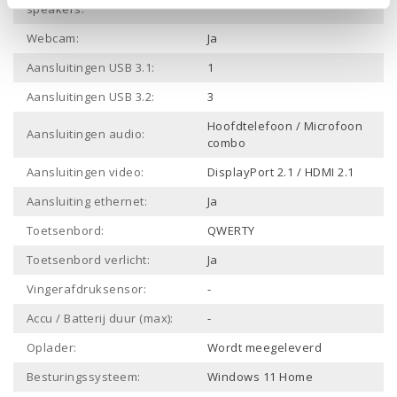
HP Audio, 2 luidsprekers
speakers:
Webcam:
Ja
Aansluitingen USB 3.1:
1
Aansluitingen USB 3.2:
3
Hoofdtelefoon / Microfoon
Aansluitingen audio:
combo
Aansluitingen video:
DisplayPort 2.1 / HDMI 2.1
Aansluiting ethernet:
Ja
Toetsenbord:
QWERTY
Toetsenbord verlicht:
Ja
Vingerafdruksensor:
-
Accu / Batterij duur (max):
-
Oplader:
Wordt meegeleverd
Besturingssysteem:
Windows 11 Home