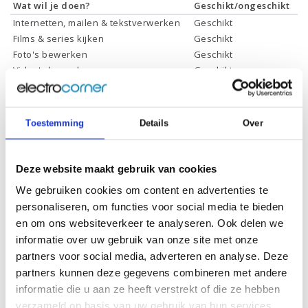
Wat wil je doen?
Geschikt/ongeschikt
Internetten, mailen & tekstverwerken
Geschikt
Films & series kijken
Geschikt
Foto's bewerken
Geschikt
Video's bewerken
Geschikt
Gamen
Geschikt *
* Systeemvereisten zijn sterk afhankelijk van de games die u wilt spelen,
controleer dit eerst en bepaal daarop uw keuze.
Toestemming
Details
Over
Deze website maakt gebruik van cookies
Specificaties
We gebruiken cookies om content en advertenties te
personaliseren, om functies voor social media te bieden
Schermdiagonaal:
17.3 inch (43,9 cm)
en om ons websiteverkeer te analyseren. Ook delen we
Scherm resolutie:
2560 x 1440 (QHD)
informatie over uw gebruik van onze site met onze
Touchscreen:
-
partners voor social media, adverteren en analyse. Deze
partners kunnen deze gegevens combineren met andere
Scherm reflectie:
Ontspiegeld, Low blue light
informatie die u aan ze heeft verstrekt of die ze hebben
Scherm omklapbaar:
-
verzameld op basis van uw gebruik van hun services.