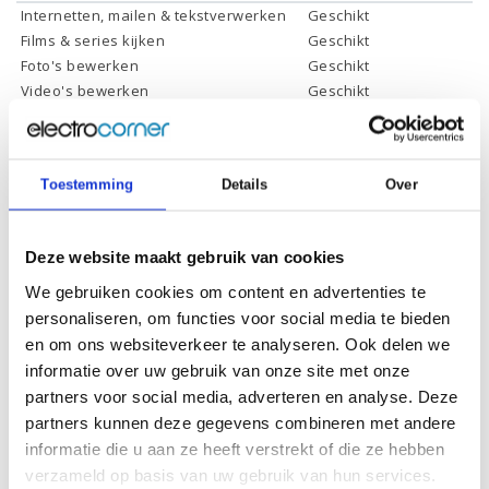
Internetten, mailen & tekstverwerken
Geschikt
Films & series kijken
Geschikt
Foto's bewerken
Geschikt
Video's bewerken
Geschikt
Gamen
Geschikt *
* Systeemvereisten zijn sterk afhankelijk van de games die u wilt spelen,
controleer dit eerst en bepaal daarop uw keuze.
Toestemming
Details
Over
Specificaties
Deze website maakt gebruik van cookies
We gebruiken cookies om content en advertenties te
Schermdiagonaal:
17.3 inch (43,9 cm)
personaliseren, om functies voor social media te bieden
en om ons websiteverkeer te analyseren. Ook delen we
Scherm resolutie:
1920 x 1080 (Full HD)
informatie over uw gebruik van onze site met onze
Touchscreen:
-
partners voor social media, adverteren en analyse. Deze
Scherm reflectie:
Ontspiegeld
partners kunnen deze gegevens combineren met andere
informatie die u aan ze heeft verstrekt of die ze hebben
Scherm omklapbaar:
-
verzameld op basis van uw gebruik van hun services.