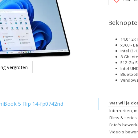
Beknopte 
14.0" 2K
x360 - E
Intel i3
8 Gb int
512 Gb 
ing vergroten
Intel UH
Bluetoo
Windows
Wat wil je do
iBook 5 Flip 14-fp0742nd
Internetten, 
Films & series
Foto's bewer
Video's bewe