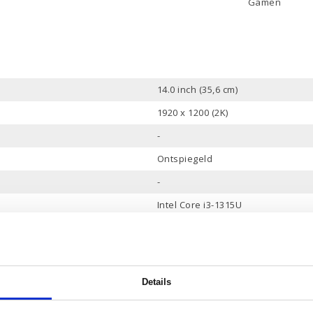
Gamen
14.0 inch (35,6 cm)
1920 x 1200 (2K)
-
Ontspiegeld
-
Intel Core i3-1315U
10 Mb
6 Cores, 8 Threads
tot 4.5 GHz
Details
8 Gb