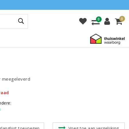
0
0
r meegeleverd
raad
ndere:
s
rlanglijst toevoegen
Voeg toe aan vergelijking