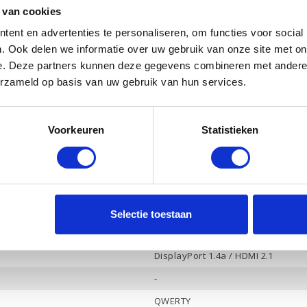
512 Gb PCle NVMe
 van cookies
Ja
ent en advertenties te personaliseren, om functies voor social
. Ook delen we informatie over uw gebruik van onze site met on
Intel UHD Graphics
e. Deze partners kunnen deze gegevens combineren met andere i
-
erzameld op basis van uw gebruik van hun services.
Ja
Ja
Voorkeuren
Statistieken
HP Audio, 2 luidsprekers
Ja
1
3
Selectie toestaan
Hoofdtelefoon / Microfoon combo
DisplayPort 1.4a / HDMI 2.1
-
QWERTY