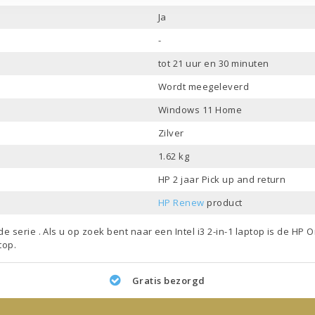
Ja
-
tot 21 uur en 30 minuten
Wordt meegeleverd
Windows 11 Home
Zilver
1.62 kg
HP 2 jaar Pick up and return
HP Renew
product
de serie . Als u op zoek bent naar een
Intel i3 2-in-1 laptop
is de HP O
ptop
.
Gratis bezorgd