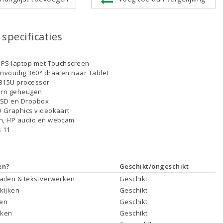
specificaties
 IPS laptop met Touchscreen
envoudig 360° draaien naar Tablet
-1315U processor
ern geheugen
SSD en Dropbox
D Graphics videokaart
th, HP audio en webcam
 11
en?
Geschikt/ongeschikt
mailen & tekstverwerken
Geschikt
 kijken
Geschikt
ken
Geschikt
rken
Geschikt