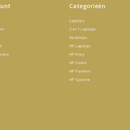
ount
Categorieën
Laptops
gen
2-in-1 Laptops
Desktops
t
HP Laptops
ucten
HP Envy
HP Omen
HP Pavilion
HP Spectre