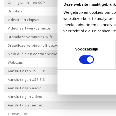
Opslagcapactiteit SSD:
Deze website maakt gebruik
Dropbox:
We gebruiken cookies om cont
websiteverkeer te analyseren
Videokaart chipset:
media, adverteren en analys
Videokaart werkgeheugen:
verstrekt of die ze hebben v
Draadloze verbinding Wifi:
Toestemmingsselectie
Draadloze verbinding Bluetooth:
Noodzakelijk
Merk audio en aantal speakers:
Webcam:
Aansluitingen USB 3.1:
Aansluitingen USB 3.2:
Aansluitingen audio:
Aansluitingen video:
Aansluiting ethernet:
Toetsenbord: