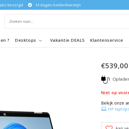
atis bezorgd
14 dagen bedenktermijn
pen ?
Desktops
Vakantie DEALS
Klantenservice
€539,00
Oplade
Niet op voor
Bekijk onze a
HP laptop
Aan ve