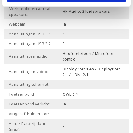
Merk audio en aantal
HP Audio, 2 luidsprekers
speakers:
Webcam:
Ja
Aansluitingen USB 3.1:
1
Aansluitingen USB 3.2:
3
Hoofdtelefoon / Microfoon
Aansluitingen audio:
combo
DisplayPort 1.4a / DisplayPort
Aansluitingen video:
2.1 / HDMI 2.1
Aansluiting ethernet:
-
Toetsenbord:
QWERTY
Toetsenbord verlicht:
Ja
Vingerafdruksensor:
-
Accu / Batterij duur
-
(max):