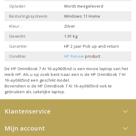
Oplader:
Wordt meegeleverd
Besturingssysteem:
Windows 11 Home
Kleur :
Zilver
Gewicht:
1.91 kg
Garantie:
HP 2 jaar Pick up and return
Conditie:
HP Renew
product
De HP OmniBook 7 AI 16-ay0605nd is een mooie laptop van het
merk
HP
. Als u op zoek bent naar een is de HP OmniBook 7 AI
16-ay0605nd een geschikt model.
Bovendien is de HP OmniBook 7 AI 16-ay0605nd ook te
gebruiken als
zakelijke laptop
.
Klantenservice
Mijn account