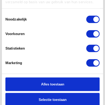
verzameld op basis van uw gebruik van hun services.
Processor:
Intel Core Ultra 7 255H
Processor
24 Mb
Toestemmingsselectie
cachegeheugen:
Noodzakelijk
Processor kernen:
16 Cores, 16 Threads
Processor
Voorkeuren
tot 5.1 GHz
kloksnelheid:
Werkgeheugen:
32 Gb
Statistieken
Opslagcapactiteit SSD:
1 Tb PCle NVMe
Dropbox:
Ja
Marketing
Videokaart chipset:
Intel Arc 140T
Videokaart
-
werkgeheugen:
Alles toestaan
Draadloze verbinding
Ja
Wifi:
Selectie toestaan
Draadloze verbinding
Ja
Bluetooth: