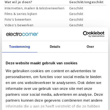
Wat wil je doen?
Geschikt/ongeschikt
Internetten, mailen & tekstverwerken
Geschikt
Films & series kijken
Geschikt
Foto's bewerken
Geschikt
Video's bewerken
Geschikt
Gamen
Geschikt *
* Systeemvereisten zijn sterk afhankelijk van de games die u wilt spelen,
controleer dit eerst en bepaal daarop uw keuze.
Toestemming
Details
Over
Specificaties
Deze website maakt gebruik van cookies
We gebruiken cookies om content en advertenties te
Schermdiagonaal:
16.0 inch (40,6 cm)
personaliseren, om functies voor social media te bieden
Scherm resolutie:
2048 x 1280 (2K OLED)
en om ons websiteverkeer te analyseren. Ook delen we
informatie over uw gebruik van onze site met onze
Touchscreen:
Ja
partners voor social media, adverteren en analyse. Deze
Scherm reflectie:
Niet ontspiegeld, Low blue light
partners kunnen deze gegevens combineren met andere
informatie die u aan ze heeft verstrekt of die ze hebben
Scherm omklapbaar:
-