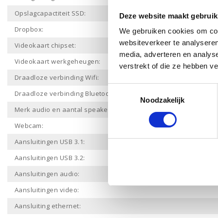
Opslagcapactiteit SSD:
Deze website maakt gebruik
Dropbox:
We gebruiken cookies om cont
websiteverkeer te analyseren
Videokaart chipset:
media, adverteren en analys
Videokaart werkgeheugen:
verstrekt of die ze hebben v
Draadloze verbinding Wifi:
Toestemmingsselectie
Draadloze verbinding Bluetooth:
Noodzakelijk
Merk audio en aantal speakers:
Webcam:
Aansluitingen USB 3.1:
Aansluitingen USB 3.2:
Aansluitingen audio:
Aansluitingen video:
Aansluiting ethernet: