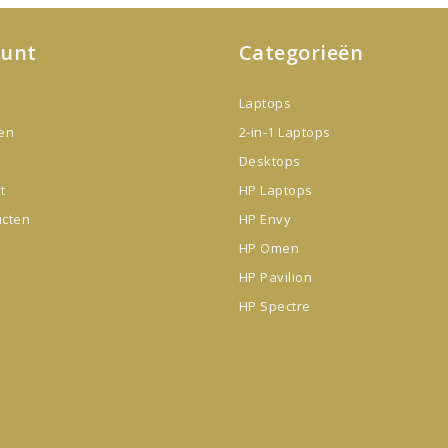
ount
Categorieën
Laptops
gen
2-in-1 Laptops
Desktops
t
HP Laptops
ucten
HP Envy
HP Omen
HP Pavilion
HP Spectre