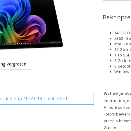
Beknopte 
14" 3K O
x360 - E
Intel Co
16 Gb in
1 Tb SS
8 Gb Int
ing vergroten
Bluetoo
Windows
Wat wil je do
ok X Flip NGAI 14-fm0670nd
Internetten, 
Films & series
Foto's bewer
Video's bewe
Gamen