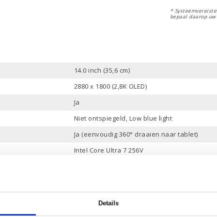
* Systeemvereisten
bepaal daarop uw
14.0 inch (35,6 cm)
2880 x 1800 (2,8K OLED)
Ja
Niet ontspiegeld, Low blue light
Ja (eenvoudig 360° draaien naar tablet)
Intel Core Ultra 7 256V
12 Mb
8 Cores, 8 Threads
tot 4.8 GHz
Details
16 Gb