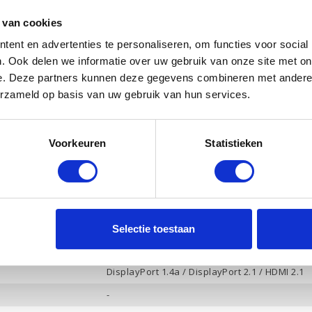
1 Tb PCle NVMe
 van cookies
Ja
ent en advertenties te personaliseren, om functies voor social
. Ook delen we informatie over uw gebruik van onze site met on
Intel Arc 140V
e. Deze partners kunnen deze gegevens combineren met andere i
8 Gb
erzameld op basis van uw gebruik van hun services.
Ja
Ja
Voorkeuren
Statistieken
HP Audio, 2 luidsprekers
Ja
-
4
Selectie toestaan
Hoofdtelefoon / Microfoon combo
DisplayPort 1.4a / DisplayPort 2.1 / HDMI 2.1
-