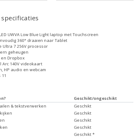
specificaties
LED UWVA Low Blue Light laptop met Touchscreen
envoudig 360° draaien naar Tablet
re Ultra 7 256V processor
tern geheugen
D en Dropbox
el Arc 140V videokaart
th, HP audio en webcam
 11
en?
Geschikt/ongeschikt
mailen & tekstverwerken
Geschikt
 kijken
Geschikt
ken
Geschikt
rken
Geschikt
Geschikt *