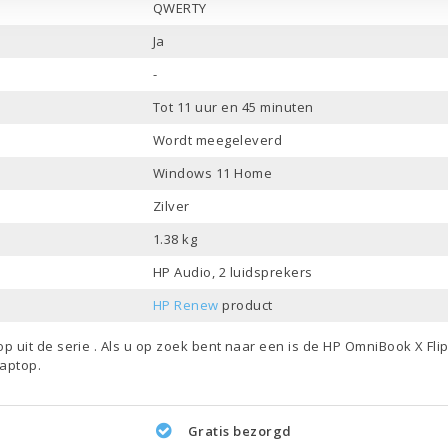
QWERTY
Ja
-
Tot 11 uur en 45 minuten
Wordt meegeleverd
Windows 11 Home
Zilver
1.38 kg
HP Audio, 2 luidsprekers
HP Renew
product
top
uit de serie . Als u op zoek bent naar een is de HP OmniBook X Fl
laptop
.
Gratis bezorgd