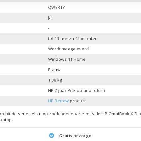
QWERTY
Ja
-
tot 11 uur en 45 minuten
Wordt meegeleverd
Windows 11 Home
Blauw
1.38 kg
HP 2 jaar Pick up and return
HP Renew
product
top
uit de serie . Als u op zoek bent naar een is de HP OmniBook X Fl
laptop
.
Gratis bezorgd