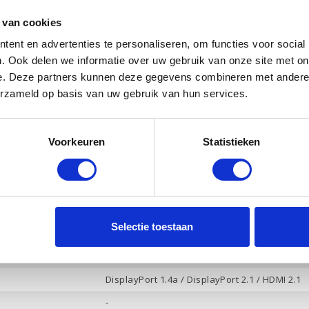
32 Gb
 van cookies
1 Tb PCle NVMe
ent en advertenties te personaliseren, om functies voor social
Ja
. Ook delen we informatie over uw gebruik van onze site met on
Intel Arc 140V
e. Deze partners kunnen deze gegevens combineren met andere i
erzameld op basis van uw gebruik van hun services.
16 Gb
Ja
Voorkeuren
Statistieken
Ja
HP Audio, 2 luidsprekers
Ja
-
Selectie toestaan
4
Hoofdtelefoon / Microfoon combo
DisplayPort 1.4a / DisplayPort 2.1 / HDMI 2.1
-