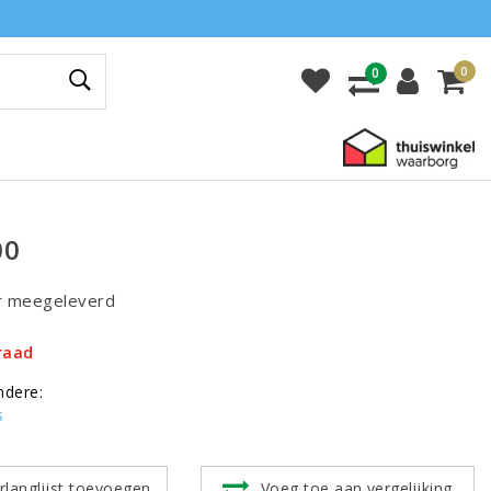
0
0
00
r meegeleverd
raad
ndere:
s
rlanglijst toevoegen
Voeg toe aan vergelijking