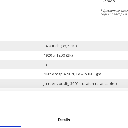
Gamen
* Systeemvereisten
bepaal daarop uw
14.0 inch (35,6 cm)
1920 x 1200 (2K)
Ja
Niet ontspiegeld, Low blue light
Ja (eenvoudig 360° draaien naar tablet)
Intel Core Ultra 7 258V
12 Mb
8 Cores, 8 Threads
Details
tot 4.8 GHz