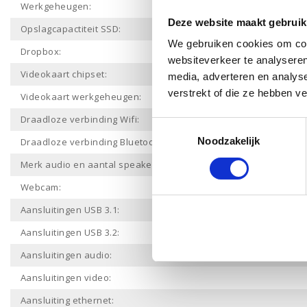
Werkgeheugen:
Deze website maakt gebruik
Opslagcapactiteit SSD:
We gebruiken cookies om cont
Dropbox:
websiteverkeer te analyseren
Videokaart chipset:
media, adverteren en analys
verstrekt of die ze hebben v
Videokaart werkgeheugen:
Draadloze verbinding Wifi:
Toestemmingsselectie
Noodzakelijk
Draadloze verbinding Bluetooth:
Merk audio en aantal speakers:
Webcam:
Aansluitingen USB 3.1:
Aansluitingen USB 3.2:
Aansluitingen audio:
Aansluitingen video:
Aansluiting ethernet: