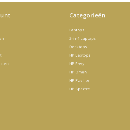
ount
Categorieën
Laptops
gen
2-in-1 Laptops
Desktops
t
HP Laptops
ucten
HP Envy
HP Omen
HP Pavilion
HP Spectre