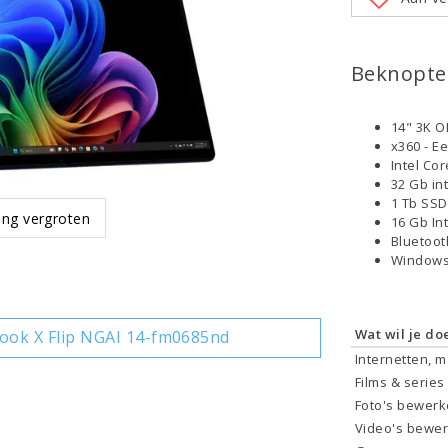
Beknopte 
14" 3K O
x360 - E
Intel Co
32 Gb in
1 Tb SS
ing vergroten
16 Gb In
Bluetoo
Windows
Wat wil je do
ok X Flip NGAI 14-fm0685nd
Internetten, 
Films & series
Foto's bewer
Video's bewe