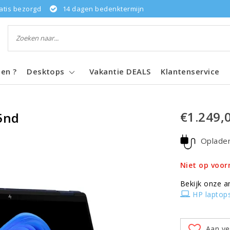
atis bezorgd
14 dagen bedenktermijn
pen ?
Desktops
Vakantie DEALS
Klantenservice
€1.249,
5nd
Oplade
Niet op voor
Bekijk onze a
HP laptop
Aan ve