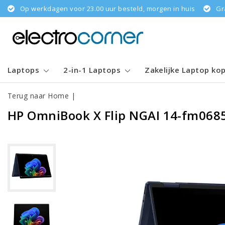
Op werkdagen voor 23.00 uur besteld, morgen in huis
Gr
Laptops
2-in-1 Laptops
Zakelijke Laptop ko
Terug naar Home
|
HP OmniBook X Flip NGAI 14-fm068