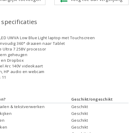
specificaties
LED UWVA Low Blue Light laptop met Touchscreen
envoudig 360° draaien naar Tablet
re Ultra 7 258V processor
tern geheugen
D en Dropbox
tel Arc 140V videokaart
th, HP audio en webcam
 11
en?
Geschikt/ongeschikt
mailen & tekstverwerken
Geschikt
 kijken
Geschikt
ken
Geschikt
rken
Geschikt