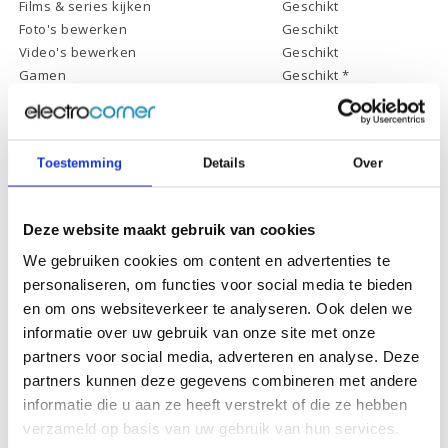
Films & series kijken
Geschikt
Foto's bewerken
Geschikt
Video's bewerken
Geschikt
Gamen
Geschikt *
* Systeemvereisten zijn sterk afhankelijk van de games die u wilt spelen,
controleer dit eerst en bepaal daarop uw keuze.
Toestemming
Details
Over
Deze website maakt gebruik van cookies
Specificaties
We gebruiken cookies om content en advertenties te
personaliseren, om functies voor social media te bieden
Schermdiagonaal:
13.3 inch (33,8 cm)
en om ons websiteverkeer te analyseren. Ook delen we
Scherm resolutie:
1920 x 1080 (Full HD)
informatie over uw gebruik van onze site met onze
Touchscreen:
-
partners voor social media, adverteren en analyse. Deze
partners kunnen deze gegevens combineren met andere
Scherm reflectie:
Niet ontspiegeld
informatie die u aan ze heeft verstrekt of die ze hebben
Scherm omklapbaar:
-
verzameld op basis van uw gebruik van hun services.