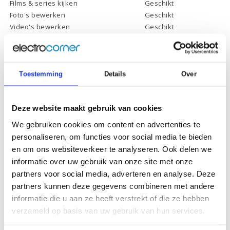
Films & series kijken
Geschikt
Foto's bewerken
Geschikt
Video's bewerken
Geschikt
Gamen
Geschikt *
* Systeemvereisten zijn sterk afhankelijk van de games die u wilt spelen,
controleer dit eerst en bepaal daarop uw keuze.
Toestemming
Details
Over
Specificaties
Deze website maakt gebruik van cookies
We gebruiken cookies om content en advertenties te
Schermdiagonaal:
14.0 inch (35,6 cm)
personaliseren, om functies voor social media te bieden
Scherm resolutie:
1920 x 1080 (Full HD)
en om ons websiteverkeer te analyseren. Ook delen we
informatie over uw gebruik van onze site met onze
Touchscreen:
-
partners voor social media, adverteren en analyse. Deze
Scherm reflectie:
Ontspiegeld
partners kunnen deze gegevens combineren met andere
Scherm omklapbaar:
-
informatie die u aan ze heeft verstrekt of die ze hebben
verzameld op basis van uw gebruik van hun services.
Processor:
AMD Ryzen 5 5625U