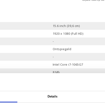
15.6 inch (39,6 cm)
1920 x 1080 (Full HD)
-
Ontspiegeld
-
Intel Core i7-1065G7
8 Mb
4
1.3 tot 3.9 GHz
16 Gb
Details
512 Gb PCle NVMe