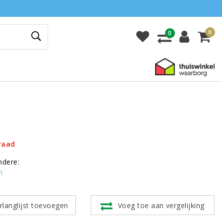
0
0
raad
ndere:
n
rlanglijst toevoegen
Voeg toe aan vergelijking