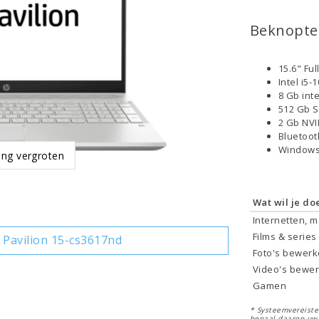
Beknopte 
15.6" Fu
Intel i5
8 Gb int
512 Gb 
2 Gb NVI
Bluetoo
Windows
ing vergroten
Wat wil je do
Internetten, 
Films & series
Pavilion 15-cs3617nd
Foto's bewer
Video's bewe
Gamen
* Systeemvereisten
bepaal daarop uw