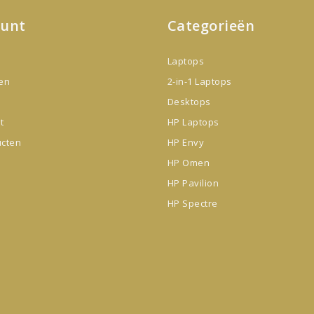
ount
Categorieën
Laptops
gen
2-in-1 Laptops
Desktops
t
HP Laptops
ucten
HP Envy
HP Omen
HP Pavilion
HP Spectre