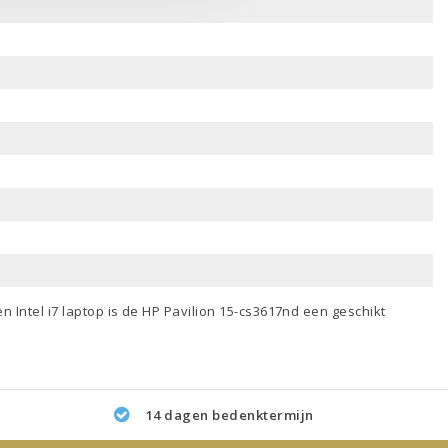
een
Intel i7 laptop
is de HP Pavilion 15-cs3617nd een geschikt
14 dagen bedenktermijn