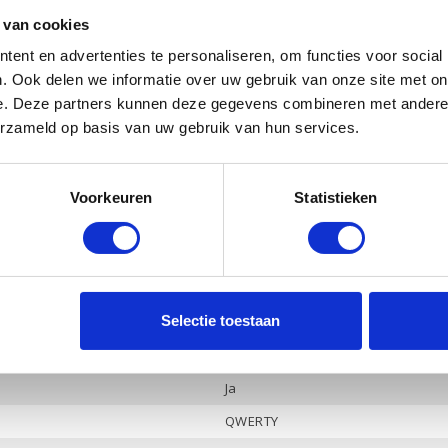
Ja
 van cookies
ent en advertenties te personaliseren, om functies voor social
NVIDIA Geforce MX250
. Ook delen we informatie over uw gebruik van onze site met on
2 Gb
e. Deze partners kunnen deze gegevens combineren met andere i
Ja
erzameld op basis van uw gebruik van hun services.
Ja
Bang & Olufsen, 2 luidsprekers
Voorkeuren
Statistieken
Ja
3
-
Selectie toestaan
Hoofdtelefoon / Microfoon combo
HDMI 1.4b
Ja
QWERTY