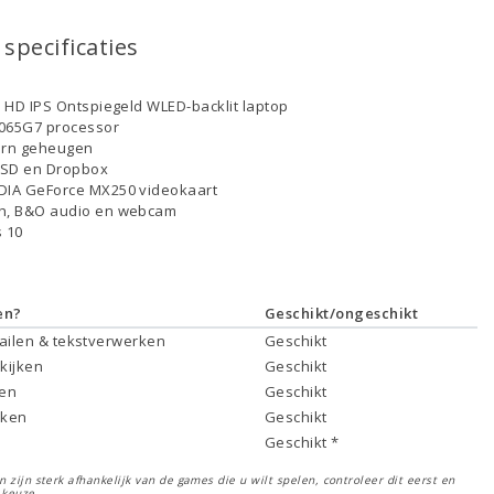
specificaties
ll HD IPS Ontspiegeld WLED-backlit laptop
-1065G7 processor
ern geheugen
SSD en Dropbox
DIA GeForce MX250 videokaart
th, B&O audio en webcam
 10
en?
Geschikt/ongeschikt
mailen & tekstverwerken
Geschikt
 kijken
Geschikt
ken
Geschikt
rken
Geschikt
Geschikt *
 zijn sterk afhankelijk van de games die u wilt spelen, controleer dit eerst en
 keuze.