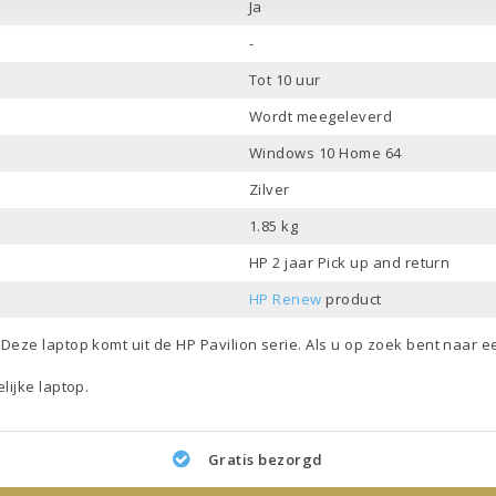
Ja
-
Tot 10 uur
Wordt meegeleverd
Windows 10 Home 64
Zilver
1.85 kg
HP 2 jaar Pick up and return
HP Renew
product
. Deze laptop komt uit de
HP Pavilion
serie. Als u op zoek bent naar 
lijke laptop
.
Gratis bezorgd