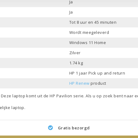
Ja
Ja
Tot 8 uur en 45 minuten
Wordt meegeleverd
Windows 11 Home
Zilver
1.74 kg
HP 1 jaar Pick up and return
HP Renew
product
. Deze laptop komt uit de
HP Pavilion
serie. Als u op zoek bent naar 
elijke laptop
.
Gratis bezorgd