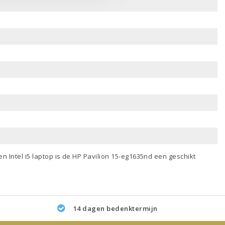
een
Intel i5 laptop
is de HP Pavilion 15-eg1635nd een geschikt
14 dagen bedenktermijn