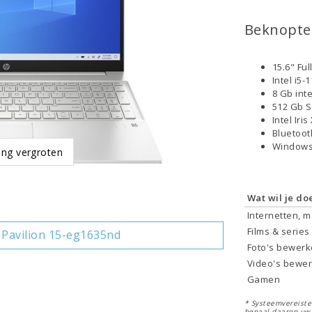
Beknopte 
15.6" Fu
Intel i5
8 Gb int
512 Gb 
Intel Iri
Bluetoo
Windows
ing vergroten
Wat wil je do
Internetten, 
Films & series
Pavilion 15-eg1635nd
Foto's bewer
Video's bewe
Gamen
* Systeemvereisten
bepaal daarop uw