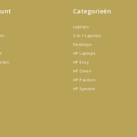
ount
Categorieën
Laptops
gen
2-in-1 Laptops
Desktops
t
HP Laptops
ucten
HP Envy
HP Omen
HP Pavilion
HP Spectre