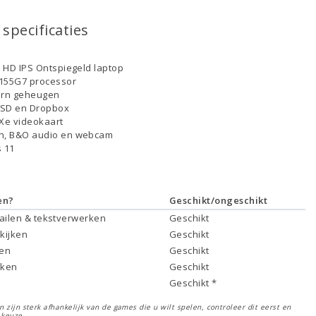
specificaties
ll HD IPS Ontspiegeld laptop
-1155G7 processor
ern geheugen
SSD en Dropbox
s Xe videokaart
th, B&O audio en webcam
 11
en?
Geschikt/ongeschikt
mailen & tekstverwerken
Geschikt
 kijken
Geschikt
ken
Geschikt
rken
Geschikt
Geschikt *
 zijn sterk afhankelijk van de games die u wilt spelen, controleer dit eerst en
 keuze.