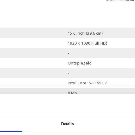
15.6 inch (39,6 cm)
1920 x 1080 (Full HD)
-
Ontspiegeld
-
Intel Core i5-1155G7
8 Mb
4 Cores, 8 Threads
tot 4.5 GHz
8 Gb
Details
512 Gb PCle NVMe