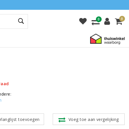
0
0
raad
ndere:
n
rlanglijst toevoegen
Voeg toe aan vergelijking