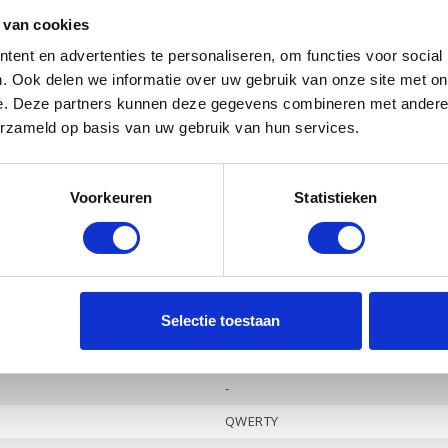
Ja
 van cookies
ent en advertenties te personaliseren, om functies voor social
Intel Iris Xe
. Ook delen we informatie over uw gebruik van onze site met on
-
e. Deze partners kunnen deze gegevens combineren met andere i
Ja
erzameld op basis van uw gebruik van hun services.
Ja
Bang & Olufsen, 2 luidsprekers
Voorkeuren
Statistieken
Ja
2
1
Selectie toestaan
Hoofdtelefoon / Microfoon combo
DisplayPort 1.4 / HDMI 2.0
-
QWERTY