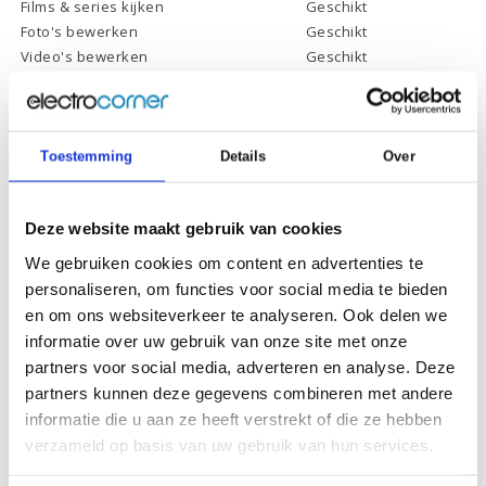
Films & series kijken
Geschikt
Foto's bewerken
Geschikt
Video's bewerken
Geschikt
Gamen
Geschikt *
* Systeemvereisten zijn sterk afhankelijk van de games die u wilt spelen,
controleer dit eerst en bepaal daarop uw keuze.
Toestemming
Details
Over
Specificaties
Deze website maakt gebruik van cookies
We gebruiken cookies om content en advertenties te
Schermdiagonaal:
15.6 inch (39,6 cm)
personaliseren, om functies voor social media te bieden
Scherm resolutie:
1920 x 1080 (Full HD)
en om ons websiteverkeer te analyseren. Ook delen we
informatie over uw gebruik van onze site met onze
Touchscreen:
-
partners voor social media, adverteren en analyse. Deze
Scherm reflectie:
Ontspiegeld
partners kunnen deze gegevens combineren met andere
Scherm omklapbaar:
-
informatie die u aan ze heeft verstrekt of die ze hebben
verzameld op basis van uw gebruik van hun services.
Processor:
Intel Core i7-1195G7