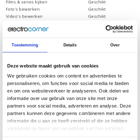
Films & series kijken
Geschikt
Foto's bewerken
Geschikt
Video's bewerken
Geschikt
Gamen
Geschikt *
* Systeemvereisten zijn sterk afhankelijk van de games die u wilt spelen,
controleer dit eerst en bepaal daarop uw keuze.
Toestemming
Details
Over
Specificaties
Deze website maakt gebruik van cookies
We gebruiken cookies om content en advertenties te
Schermdiagonaal:
15.6 inch (39,6 cm)
personaliseren, om functies voor social media te bieden
Scherm resolutie:
1920 x 1080 (Full HD)
en om ons websiteverkeer te analyseren. Ook delen we
informatie over uw gebruik van onze site met onze
Touchscreen:
-
partners voor social media, adverteren en analyse. Deze
Scherm reflectie:
Ontspiegeld
partners kunnen deze gegevens combineren met andere
Scherm omklapbaar:
-
informatie die u aan ze heeft verstrekt of die ze hebben
verzameld op basis van uw gebruik van hun services.
Processor:
AMD Ryzen 5 4500U