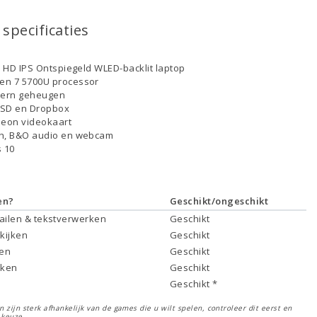
specificaties
ll HD IPS Ontspiegeld WLED-backlit laptop
en 7 5700U processor
tern geheugen
SSD en Dropbox
eon videokaart
th, B&O audio en webcam
 10
en?
Geschikt/ongeschikt
mailen & tekstverwerken
Geschikt
 kijken
Geschikt
ken
Geschikt
rken
Geschikt
Geschikt *
 zijn sterk afhankelijk van de games die u wilt spelen, controleer dit eerst en
 keuze.