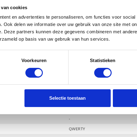
Ja
 van cookies
ent en advertenties te personaliseren, om functies voor social
AMD Radeon
. Ook delen we informatie over uw gebruik van onze site met on
-
e. Deze partners kunnen deze gegevens combineren met andere i
Ja
erzameld op basis van uw gebruik van hun services.
Ja
Bang & Olufsen, 2 luidsprekers
Voorkeuren
Statistieken
Ja
2
1
Selectie toestaan
Hoofdtelefoon / Microfoon combo
DisplayPort 1.4 / HDMI 2.0
-
QWERTY