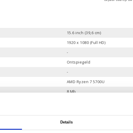
15.6 inch (39,6 cm)
1920 x 1080 (Full HD)
-
Ontspiegeld
-
AMD Ryzen 7 5700U
8 Mb
8
tot 4.3 GHz
16 Gb
Details
512 Gb PCle NVMe