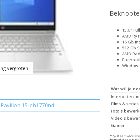
Beknopte 
15.6" Fu
AMD Ryz
16 Gb in
512 Gb 
AMD Rad
Bluetoo
Windows
ing vergroten
Wat wil je do
Internetten, 
Films & series
Pavilion 15-eh1770nd
Foto's bewer
Video's bewe
Gamen
* Systeemvereisten
bepaal daarop uw