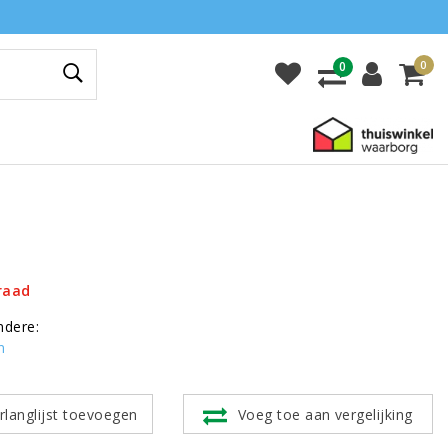
0
0
raad
ndere:
n
rlanglijst toevoegen
Voeg toe aan vergelijking