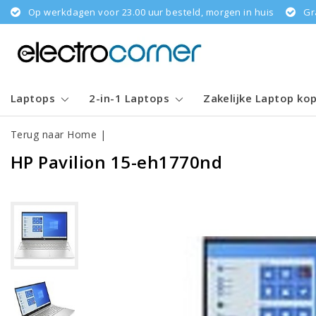
Op werkdagen voor 23.00 uur besteld, morgen in huis
Gr
Laptops
2-in-1 Laptops
Zakelijke Laptop ko
Terug naar Home
|
HP Pavilion 15-eh1770nd