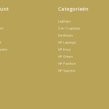
ount
Categorieën
Laptops
gen
2-in-1 Laptops
Desktops
t
HP Laptops
ucten
HP Envy
HP Omen
HP Pavilion
HP Spectre