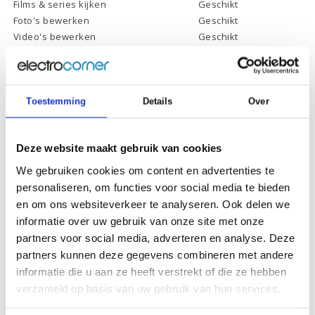
Films & series kijken
Geschikt
Foto's bewerken
Geschikt
Video's bewerken
Geschikt
Gamen
Geschikt *
* Systeemvereisten zijn sterk afhankelijk van de games die u wilt spelen,
controleer dit eerst en bepaal daarop uw keuze.
Toestemming
Details
Over
Specificaties
Deze website maakt gebruik van cookies
We gebruiken cookies om content en advertenties te
Schermdiagonaal:
15.6 inch (39,6 cm)
personaliseren, om functies voor social media te bieden
Scherm resolutie:
1920 x 1080 (Full HD)
en om ons websiteverkeer te analyseren. Ook delen we
informatie over uw gebruik van onze site met onze
Touchscreen:
-
partners voor social media, adverteren en analyse. Deze
Scherm reflectie:
Ontspiegeld
partners kunnen deze gegevens combineren met andere
Scherm omklapbaar:
-
informatie die u aan ze heeft verstrekt of die ze hebben
verzameld op basis van uw gebruik van hun services.
Processor:
AMD Ryzen 7 5700U