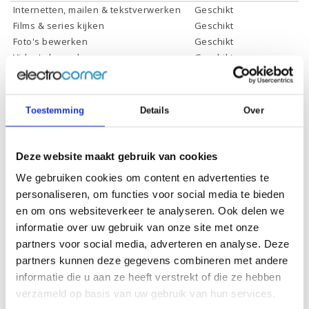
Internetten, mailen & tekstverwerken
Geschikt
Films & series kijken
Geschikt
Foto's bewerken
Geschikt
Video's bewerken
Geschikt
Gamen
Geschikt *
* Systeemvereisten zijn sterk afhankelijk van de games die u wilt spelen,
controleer dit eerst en bepaal daarop uw keuze.
Toestemming
Details
Over
Deze website maakt gebruik van cookies
Specificaties
We gebruiken cookies om content en advertenties te
personaliseren, om functies voor social media te bieden
Schermdiagonaal:
16 inch (40,6 cm)
en om ons websiteverkeer te analyseren. Ook delen we
Scherm resolutie:
1920 x 1200 (2K)
informatie over uw gebruik van onze site met onze
Touchscreen:
-
partners voor social media, adverteren en analyse. Deze
partners kunnen deze gegevens combineren met andere
Scherm reflectie:
Ontspiegeld
informatie die u aan ze heeft verstrekt of die ze hebben
Scherm omklapbaar:
-
verzameld op basis van uw gebruik van hun services.