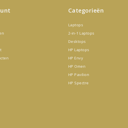
ount
Categorieën
Laptops
gen
2-in-1 Laptops
Desktops
t
HP Laptops
ucten
HP Envy
HP Omen
HP Pavilion
HP Spectre