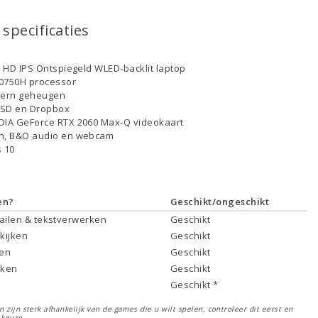
specificaties
ll HD IPS Ontspiegeld WLED-backlit laptop
-10750H processor
tern geheugen
SSD en Dropbox
DIA GeForce RTX 2060 Max-Q videokaart
th, B&O audio en webcam
 10
en?
Geschikt/ongeschikt
mailen & tekstverwerken
Geschikt
 kijken
Geschikt
ken
Geschikt
rken
Geschikt
Geschikt *
 zijn sterk afhankelijk van de games die u wilt spelen, controleer dit eerst en
 keuze.