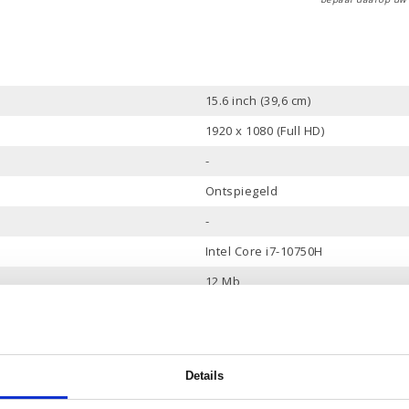
15.6 inch (39,6 cm)
1920 x 1080 (Full HD)
-
Ontspiegeld
-
Intel Core i7-10750H
12 Mb
6
2.6 tot 5 GHz
16 Gb
Details
512 Gb PCle NVMe