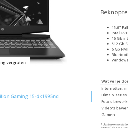
Beknopte 
15.6" Fu
Intel i7
16 Gb in
512 Gb 
6 Gb NVI
Bluetoo
Windows
ing vergroten
Wat wil je do
Internetten, 
Films & series
ilion Gaming 15-dk1995nd
Foto's bewer
Video's bewe
Gamen
* Systeemvereisten
bepaal daarop uw