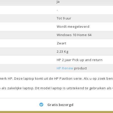
Ja
-
Tot 9 uur
Wordt meegeleverd
Windows 10 Home 64
Zwart
2.23 Kg
HP 2 jaar Pick up and return
HP Renew
product
 merk
HP
. Deze laptop komt uit de
HP Pavilion
serie. Als u op zoek be
n als
zakelijke laptop
. Dit model
laptop
is uitstekend te gebruiken als
Gratis bezorgd