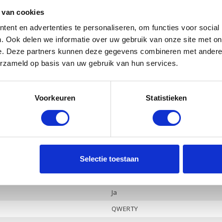
Ja
 van cookies
ent en advertenties te personaliseren, om functies voor social
NVIDIA GeForce GTX 2060 Max-Q
. Ook delen we informatie over uw gebruik van onze site met on
6 Gb
e. Deze partners kunnen deze gegevens combineren met andere i
Ja
erzameld op basis van uw gebruik van hun services.
Ja
Bang & Olufsen, 2 luidsprekers
Voorkeuren
Statistieken
Ja
4
-
Selectie toestaan
Hoofdtelefoon / Microfoon combo
DisplayPort 1.4 / HDMI 2.0
Ja
QWERTY