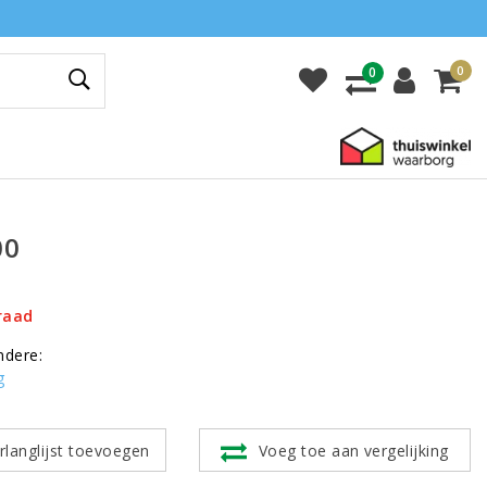
0
0
00
raad
ndere:
g
rlanglijst toevoegen
Voeg toe aan vergelijking