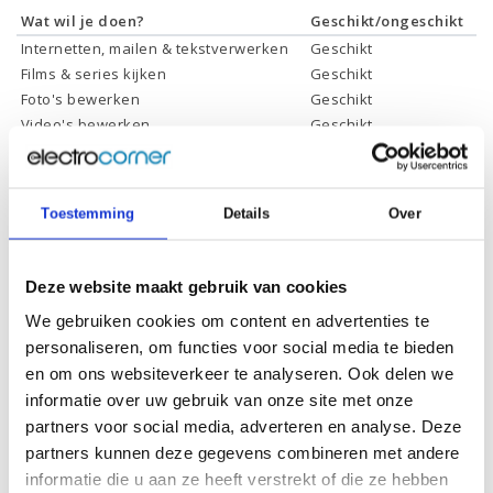
Wat wil je doen?
Geschikt/ongeschikt
Internetten, mailen & tekstverwerken
Geschikt
Films & series kijken
Geschikt
Foto's bewerken
Geschikt
Video's bewerken
Geschikt
Gamen
Geschikt *
* Systeemvereisten zijn sterk afhankelijk van de games die u wilt spelen,
controleer dit eerst en bepaal daarop uw keuze.
Toestemming
Details
Over
Specificaties
Deze website maakt gebruik van cookies
We gebruiken cookies om content en advertenties te
Schermdiagonaal:
14.0 inch (35,6 cm)
personaliseren, om functies voor social media te bieden
en om ons websiteverkeer te analyseren. Ook delen we
Scherm resolutie:
1920 x 1080 (Full HD)
informatie over uw gebruik van onze site met onze
Touchscreen:
Ja
partners voor social media, adverteren en analyse. Deze
partners kunnen deze gegevens combineren met andere
Scherm reflectie:
Niet ontspiegeld
informatie die u aan ze heeft verstrekt of die ze hebben
Ja (eenvoudig 360° draaien