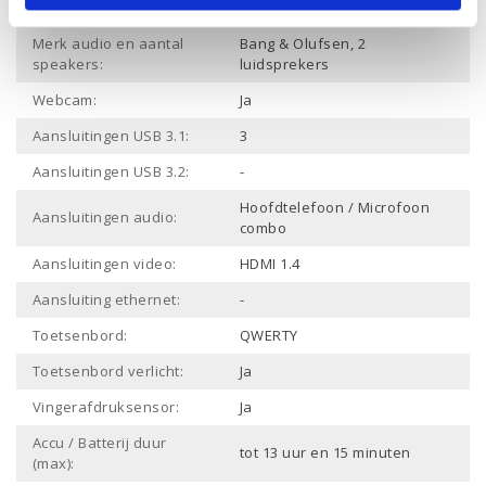
Bluetooth:
Merk audio en aantal
Bang & Olufsen, 2
speakers:
luidsprekers
Webcam:
Ja
Aansluitingen USB 3.1:
3
Aansluitingen USB 3.2:
-
Hoofdtelefoon / Microfoon
Aansluitingen audio:
combo
Aansluitingen video:
HDMI 1.4
Aansluiting ethernet:
-
Toetsenbord:
QWERTY
Toetsenbord verlicht:
Ja
Vingerafdruksensor:
Ja
Accu / Batterij duur
tot 13 uur en 15 minuten
(max):