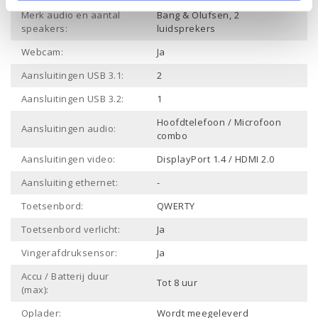
Merk audio en aantal
Bang & Olufsen, 2
speakers:
luidsprekers
Webcam:
Ja
Aansluitingen USB 3.1:
2
Aansluitingen USB 3.2:
1
Hoofdtelefoon / Microfoon
Aansluitingen audio:
combo
Aansluitingen video:
DisplayPort 1.4 / HDMI 2.0
Aansluiting ethernet:
-
Toetsenbord:
QWERTY
Toetsenbord verlicht:
Ja
Vingerafdruksensor:
Ja
Accu / Batterij duur
Tot 8 uur
(max):
Oplader:
Wordt meegeleverd