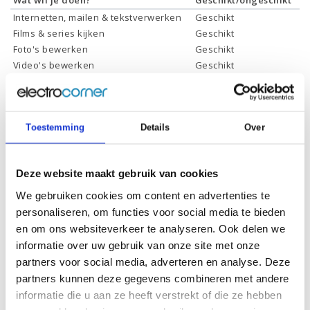
Wat wil je doen?
Geschikt/ongeschikt
Internetten, mailen & tekstverwerken
Geschikt
Films & series kijken
Geschikt
Foto's bewerken
Geschikt
Video's bewerken
Geschikt
Gamen
Geschikt *
* Systeemvereisten zijn sterk afhankelijk van de games die u wilt spelen,
controleer dit eerst en bepaal daarop uw keuze.
Toestemming
Details
Over
Specificaties
Deze website maakt gebruik van cookies
We gebruiken cookies om content en advertenties te
Schermdiagonaal:
14.0 inch (35,6 cm)
personaliseren, om functies voor social media te bieden
Scherm resolutie:
1920 x 1080 (Full HD)
en om ons websiteverkeer te analyseren. Ook delen we
informatie over uw gebruik van onze site met onze
Touchscreen:
Ja
partners voor social media, adverteren en analyse. Deze
Scherm reflectie:
Niet ontspiegeld
partners kunnen deze gegevens combineren met andere
informatie die u aan ze heeft verstrekt of die ze hebben
Ja (eenvoudig 360° draaien
Scherm omklapbaar:
naar tablet)