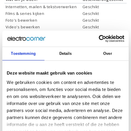
Internetten, mailen & tekstverwerken
Geschikt
Films & series kijken
Geschikt
Foto's bewerken
Geschikt
Video's bewerken
Geschikt
Gamen
Geschikt *
* Systeemvereisten zijn sterk afhankelijk van de games die u wilt spelen,
controleer dit eerst en bepaal daarop uw keuze.
Toestemming
Details
Over
Specificaties
Deze website maakt gebruik van cookies
We gebruiken cookies om content en advertenties te
Schermdiagonaal:
13.3 inch (33,8 cm)
personaliseren, om functies voor social media te bieden
Scherm resolutie:
1920 x 1080 (Full HD)
en om ons websiteverkeer te analyseren. Ook delen we
informatie over uw gebruik van onze site met onze
Touchscreen:
Ja
partners voor social media, adverteren en analyse. Deze
Scherm reflectie:
Ontspiegeld
partners kunnen deze gegevens combineren met andere
Ja (eenvoudig 360° draaien
informatie die u aan ze heeft verstrekt of die ze hebben
Scherm omklapbaar:
naar tablet)