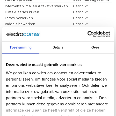
Internetten, mailen & tekstverwerken
Geschikt
Films & series kijken
Geschikt
Foto's bewerken
Geschikt
Video's bewerken
Geschikt
Gamen
Geschikt *
* Systeemvereisten zijn sterk afhankelijk van de games die u wilt spelen,
controleer dit eerst en bepaal daarop uw keuze
Toestemming
Details
Over
Specificaties
Deze website maakt gebruik van cookies
We gebruiken cookies om content en advertenties te
Schermdiagonaal:
14.0 inch (35,6 cm)
personaliseren, om functies voor social media te bieden
Scherm resolutie:
1920 x 1280 (WUXGA+)
en om ons websiteverkeer te analyseren. Ook delen we
informatie over uw gebruik van onze site met onze
Touchscreen:
Ja
partners voor social media, adverteren en analyse. Deze
Scherm reflectie:
Ontspiegeld
partners kunnen deze gegevens combineren met andere
Ja (eenvoudig 360° draaien
informatie die u aan ze heeft verstrekt of die ze hebben
Scherm omklapbaar:
naar tablet)