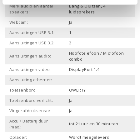
Merk audio en aantal
Bang & Olufsen, 4
speakers:
luidsprekers
Webcam:
Ja
Aansluitingen USB 3.1:
1
Aansluitingen USB 3.2:
2
Hoofdtelefoon / Microfoon
Aansluitingen audio:
combo
Aansluitingen video:
DisplayPort 1.4
Aansluiting ethernet:
-
Toetsenbord:
QWERTY
Toetsenbord verlicht:
Ja
Vingerafdruksensor:
Ja
Accu / Batterij duur
tot 21 uur en 30 minuten
(max):
Oplader:
Wordt meegeleverd