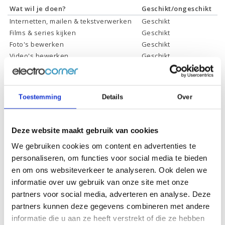
Wat wil je doen?
Geschikt/ongeschikt
Internetten, mailen & tekstverwerken
Geschikt
Films & series kijken
Geschikt
Foto's bewerken
Geschikt
Video's bewerken
Geschikt
Gamen
Geschikt *
* Systeemvereisten zijn sterk afhankelijk van de games die u wilt spelen,
controleer dit eerst en bepaal daarop uw keuze
Toestemming
Details
Over
Specificaties
Deze website maakt gebruik van cookies
We gebruiken cookies om content en advertenties te
Schermdiagonaal:
14.0 inch (35,6 cm)
personaliseren, om functies voor social media te bieden
en om ons websiteverkeer te analyseren. Ook delen we
Scherm resolutie:
3000 x 2000 (3K2K, OLED)
informatie over uw gebruik van onze site met onze
Touchscreen:
Ja
partners voor social media, adverteren en analyse. Deze
Scherm reflectie:
Ontspiegeld
partners kunnen deze gegevens combineren met andere
informatie die u aan ze heeft verstrekt of die ze hebben
Ja (eenvoudig 360° draaien