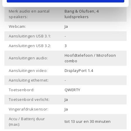
Bluetooth:
Merk audio en aantal
Bang & Olufsen, 4
speakers:
luidsprekers
Webcam:
Ja
Aansluitingen USB 3.1:
-
Aansluitingen USB 3.2:
3
Hoofdtelefoon / Microfoon
Aansluitingen audio:
combo
Aansluitingen video:
DisplayPort 1.4
Aansluiting ethernet:
-
Toetsenbord:
QWERTY
Toetsenbord verlicht:
Ja
Vingerafdruksensor:
Ja
Accu / Batterij duur
tot 13 uur en 30 minuten
(max):