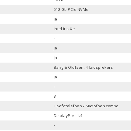
512 Gb PCle NVMe
Ja
Intel Iris Xe
-
Ja
Ja
Bang & Olufsen, 4 luidsprekers
Ja
-
3
Hoofdtelefoon / Microfoon combo
DisplayPort 1.4
-