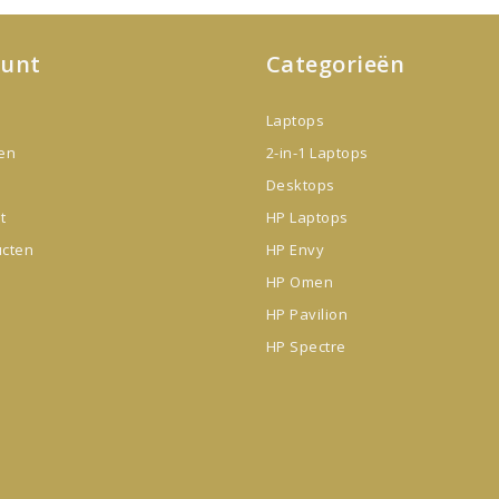
ount
Categorieën
Laptops
gen
2-in-1 Laptops
Desktops
t
HP Laptops
ucten
HP Envy
HP Omen
HP Pavilion
HP Spectre