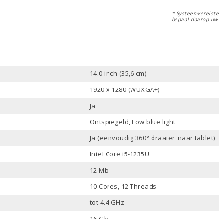
* Systeemvereisten
bepaal daarop uw
14.0 inch (35,6 cm)
1920 x 1280 (WUXGA+)
Ja
Ontspiegeld, Low blue light
Ja (eenvoudig 360° draaien naar tablet)
Intel Core i5-1235U
12 Mb
10 Cores, 12 Threads
tot 4.4 GHz
16 Gb