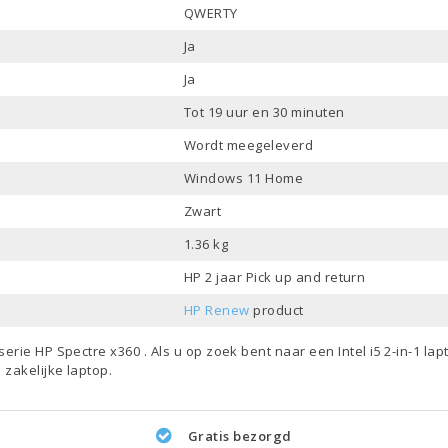
QWERTY
Ja
Ja
Tot 19 uur en 30 minuten
Wordt meegeleverd
Windows 11 Home
Zwart
1.36 kg
HP 2 jaar Pick up and return
HP Renew
product
 serie
HP Spectre x360
. Als u op zoek bent naar een
Intel i5 2-in-1 la
s
zakelijke laptop
.
Gratis bezorgd