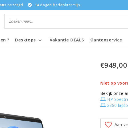
atis bezorgd
14 dagen bedenktermijn
pen ?
Desktops
Vakantie DEALS
Klantenservice
€949,00
Niet op voor
Bekijk onze a
HP Spectr
x360 lapt
Aan ve