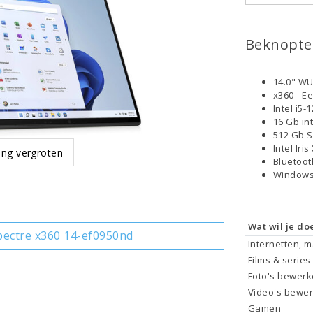
Beknopte 
14.0" WU
x360 - E
Intel i5
16 Gb in
512 Gb 
Intel Iri
ing vergroten
Bluetoo
Windows
Wat wil je do
ectre x360 14-ef0950nd
Internetten, 
Films & series
Foto's bewer
Video's bewe
Gamen