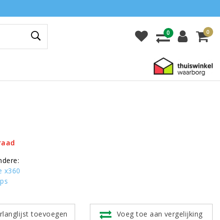
0
0
raad
ndere:
e x360
ops
rlanglijst toevoegen
Voeg toe aan vergelijking