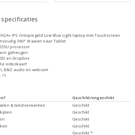
specificaties
XGA+ IPS Ontspiegeld Low Blue Light laptop met Touchscreen
envoudig 360° draaien naar Tablet
-1235U processor
tern geheugen
SSD en Dropbox
s Xe videokaart
th, B&O audio en webcam
 11
en?
Geschikt/ongeschikt
mailen & tekstverwerken
Geschikt
 kijken
Geschikt
ken
Geschikt
rken
Geschikt
Geschikt *