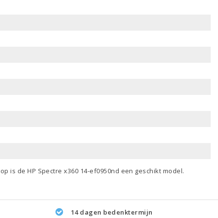
ptop
is de HP Spectre x360 14-ef0950nd een geschikt model.
14 dagen bedenktermijn