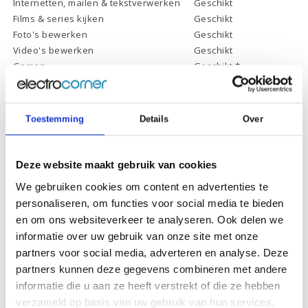
Internetten, mailen & tekstverwerken
Geschikt
Films & series kijken
Geschikt
Foto's bewerken
Geschikt
Video's bewerken
Geschikt
Gamen
Geschikt *
* Systeemvereisten zijn sterk afhankelijk van de games die u wilt spelen,
controleer dit eerst en bepaal daarop uw keuze.
Toestemming
Details
Over
Deze website maakt gebruik van cookies
Specificaties
We gebruiken cookies om content en advertenties te
personaliseren, om functies voor social media te bieden
Schermdiagonaal:
16.1 inch (40,9 cm)
en om ons websiteverkeer te analyseren. Ook delen we
informatie over uw gebruik van onze site met onze
Scherm resolutie:
1920 x 1080 (Full HD)
partners voor social media, adverteren en analyse. Deze
Touchscreen:
-
partners kunnen deze gegevens combineren met andere
Scherm reflectie:
Ontspiegeld
informatie die u aan ze heeft verstrekt of die ze hebben
verzameld op basis van uw gebruik van hun services.
Scherm omklapbaar:
-