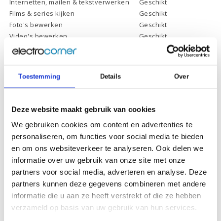
Internetten, mailen & tekstverwerken
Geschikt
Films & series kijken
Geschikt
Foto's bewerken
Geschikt
Video's bewerken
Geschikt
Gamen
Geschikt *
* Systeemvereisten zijn sterk afhankelijk van de games die u wilt spelen,
controleer dit eerst en bepaal daarop uw keuze.
Toestemming
Details
Over
Specificaties
Deze website maakt gebruik van cookies
We gebruiken cookies om content en advertenties te
Schermdiagonaal:
16.1 inch (40,9 cm)
personaliseren, om functies voor social media te bieden
en om ons websiteverkeer te analyseren. Ook delen we
Scherm resolutie:
1920 x 1080 (Full HD)
informatie over uw gebruik van onze site met onze
Touchscreen:
-
partners voor social media, adverteren en analyse. Deze
Scherm reflectie:
Ontspiegeld
partners kunnen deze gegevens combineren met andere
informatie die u aan ze heeft verstrekt of die ze hebben
Scherm omklapbaar:
-
verzameld op basis van uw gebruik van hun services.
Processor:
Intel Core i7-13700H