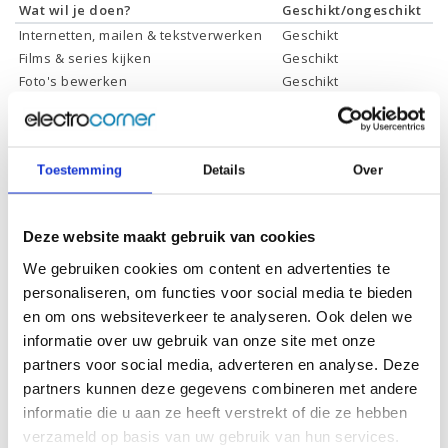
Wat wil je doen?
Geschikt/ongeschikt
Internetten, mailen & tekstverwerken
Geschikt
Films & series kijken
Geschikt
Foto's bewerken
Geschikt
Video's bewerken
Geschikt
Gamen
Geschikt *
* Systeemvereisten zijn sterk afhankelijk van de games die u wilt spelen,
Toestemming
Details
Over
controleer dit eerst en bepaal daarop uw keuze.
Deze website maakt gebruik van cookies
Specificaties
We gebruiken cookies om content en advertenties te
personaliseren, om functies voor social media te bieden
Schermdiagonaal:
16.1 inch (40,9 cm)
en om ons websiteverkeer te analyseren. Ook delen we
Scherm resolutie:
1920 x 1080 (Full HD)
informatie over uw gebruik van onze site met onze
partners voor social media, adverteren en analyse. Deze
Touchscreen:
-
partners kunnen deze gegevens combineren met andere
Scherm reflectie:
Ontspiegeld
informatie die u aan ze heeft verstrekt of die ze hebben
verzameld op basis van uw gebruik van hun services.
Scherm omklapbaar:
-