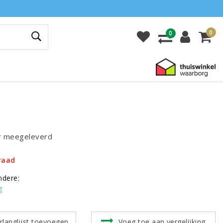
0
0
r meegeleverd
raad
ndere:
g
rlanglijst toevoegen
Voeg toe aan vergelijking