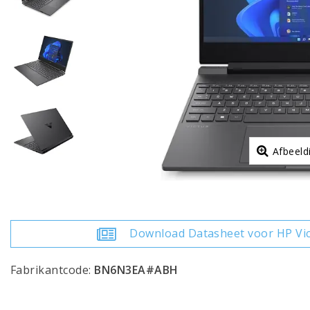
Afbeeld
Download Datasheet voor HP Vi
Fabrikantcode:
BN6N3EA#ABH