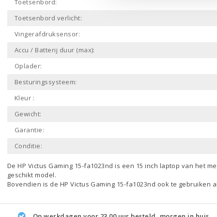
Toetsenbord:
Toetsenbord verlicht:
Vingerafdruksensor:
Accu / Batterij duur (max):
Oplader:
Besturingssysteem:
Kleur :
Gewicht:
Garantie:
Conditie:
De HP Victus Gaming 15-fa1023nd is een
15 inch laptop
van het m
geschikt model.
Bovendien is de HP Victus Gaming 15-fa1023nd ook te gebruiken a
Op werkdagen voor 23.00 uur besteld, morgen in huis